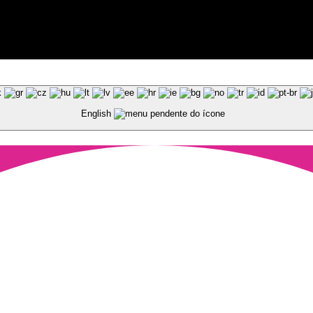
ted by Pixart
English