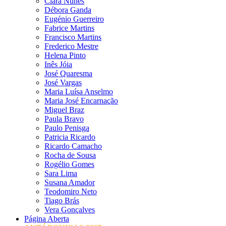
Clara Nunes
Débora Ganda
Eugénio Guerreiro
Fabrice Martins
Francisco Martins
Frederico Mestre
Helena Pinto
Inês Jóia
José Quaresma
José Vargas
Maria Luísa Anselmo
Maria José Encarnação
Miguel Braz
Paula Bravo
Paulo Penisga
Patricia Ricardo
Ricardo Camacho
Rocha de Sousa
Rogélio Gomes
Sara Lima
Susana Amador
Teodomiro Neto
Tiago Brás
Vera Gonçalves
Página Aberta