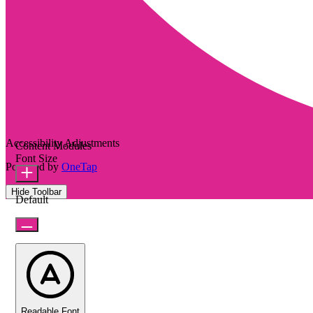
Accessibility Adjustments
Content Modules
Font Size
Powered by
OneTap
Hide Toolbar
Default
Readable Font