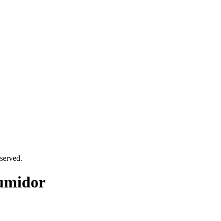
served.
umidor