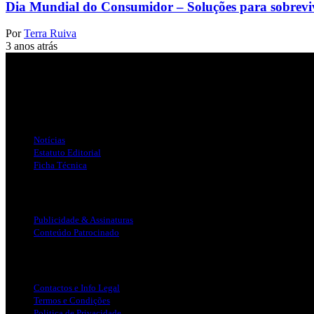
Dia Mundial do Consumidor – Soluções para sobreviv
Por
Terra Ruiva
3 anos atrás
Jornal Local do Concelho de Silves.
Links Úteis
Notícias
Estatuto Editorial
Ficha Técnica
Publicidade
Publicidade & Assinaturas
Conteúdo Patrocinado
Info Legal
Contactos e Info Legal
Termos e Condições
Politica de Privacidade