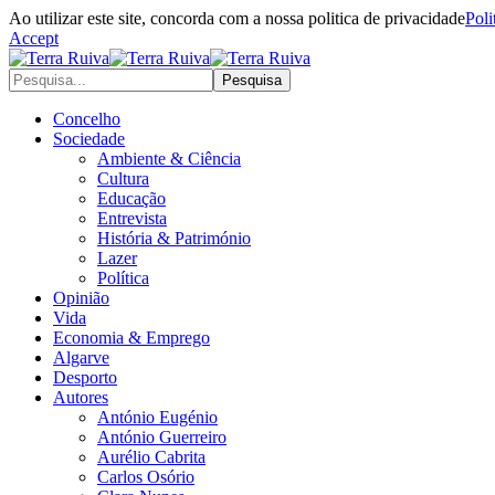
Ao utilizar este site, concorda com a nossa politica de privacidade
Poli
Accept
Concelho
Sociedade
Ambiente & Ciência
Cultura
Educação
Entrevista
História & Património
Lazer
Política
Opinião
Vida
Economia & Emprego
Algarve
Desporto
Autores
António Eugénio
António Guerreiro
Aurélio Cabrita
Carlos Osório