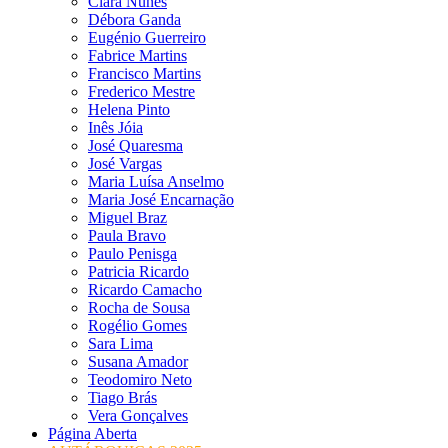
Clara Nunes
Débora Ganda
Eugénio Guerreiro
Fabrice Martins
Francisco Martins
Frederico Mestre
Helena Pinto
Inês Jóia
José Quaresma
José Vargas
Maria Luísa Anselmo
Maria José Encarnação
Miguel Braz
Paula Bravo
Paulo Penisga
Patricia Ricardo
Ricardo Camacho
Rocha de Sousa
Rogélio Gomes
Sara Lima
Susana Amador
Teodomiro Neto
Tiago Brás
Vera Gonçalves
Página Aberta