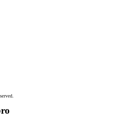
served.
bro