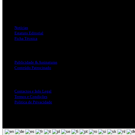
Jornal Local do Concelho de Silves.
Links Úteis
Notícias
Estatuto Editorial
Ficha Técnica
Publicidade
Publicidade & Assinaturas
Conteúdo Patrocinado
Info Legal
Contactos e Info Legal
Termos e Condições
Politica de Privacidade
Siga-nos nas Redes Sociais
© Copyright 2025, Todos os Direitos Reservados - Terra Ruiva - Crea