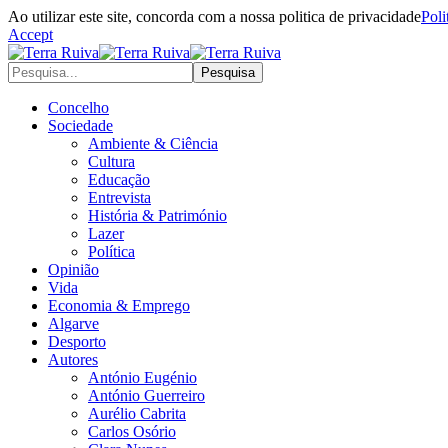
Ao utilizar este site, concorda com a nossa politica de privacidade
Poli
Accept
Concelho
Sociedade
Ambiente & Ciência
Cultura
Educação
Entrevista
História & Património
Lazer
Política
Opinião
Vida
Economia & Emprego
Algarve
Desporto
Autores
António Eugénio
António Guerreiro
Aurélio Cabrita
Carlos Osório