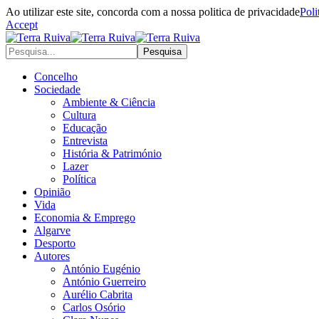
Ao utilizar este site, concorda com a nossa politica de privacidade
Poli
Accept
Concelho
Sociedade
Ambiente & Ciência
Cultura
Educação
Entrevista
História & Património
Lazer
Política
Opinião
Vida
Economia & Emprego
Algarve
Desporto
Autores
António Eugénio
António Guerreiro
Aurélio Cabrita
Carlos Osório