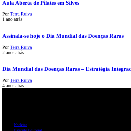
Aula Aberta de Pilates em Silves
Por
Terra Ruiva
1 ano atrás
Assinala-se hoje o Dia Mundial das Doenças Raras
Por
Terra Ruiva
2 anos atrás
Dia Mundial das Doenças Raras – Estratégia Integra
Por
Terra Ruiva
4 anos atrás
Jornal Local do Concelho de Silves.
Links Úteis
Notícias
Estatuto Editorial