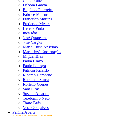
Clara Nunes
Débora Ganda
Eugénio Guerreiro
Fabrice Martins
Francisco Martins
Frederico Mestre
Helena Pinto
Inês Jóia
José Quaresma
José Vargas
Maria Luísa Anselmo
Maria José Encarnação
Miguel Braz
Paula Bravo
Paulo Penisga
Patricia Ricardo
Ricardo Camacho
Rocha de Sousa
Rogélio Gomes
Sara Lima
Susana Amador
Teodomiro Neto
Tiago Brás
Vera Gonçalves
Página Aberta