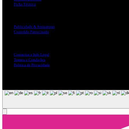
Ficha Técnica
Publicidade
Publicidade & Assinaturas
Conteúdo Patrocinado
Info Legal
Contactos e Info Legal
Termos e Condições
Politica de Privacidade
Siga-nos nas Redes Sociais
© Copyright 2025, Todos os Direitos Reservados - Terra Ruiva - Crea