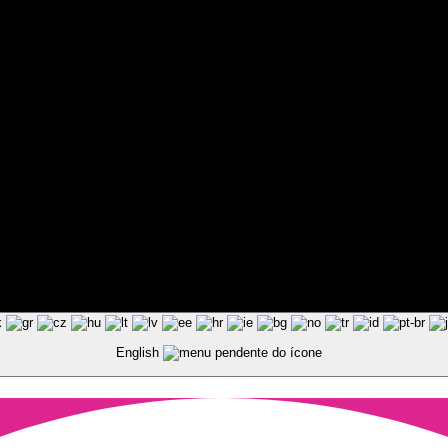
ted by Pixart
English