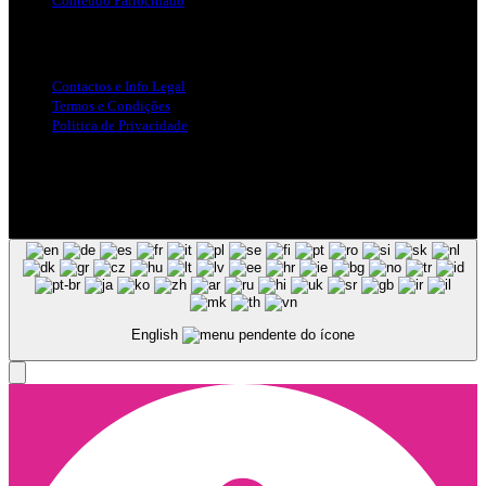
Conteúdo Patrocinado
Info Legal
Contactos e Info Legal
Termos e Condições
Politica de Privacidade
Siga-nos nas Redes Sociais
© Copyright 2025, Todos os Direitos Reservados - Terra Ruiva -
Created by Pixart
English