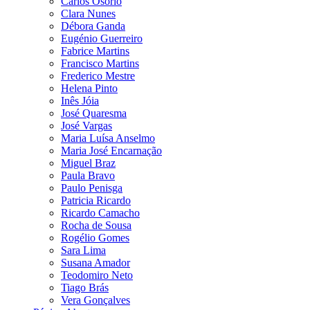
Carlos Osório
Clara Nunes
Débora Ganda
Eugénio Guerreiro
Fabrice Martins
Francisco Martins
Frederico Mestre
Helena Pinto
Inês Jóia
José Quaresma
José Vargas
Maria Luísa Anselmo
Maria José Encarnação
Miguel Braz
Paula Bravo
Paulo Penisga
Patricia Ricardo
Ricardo Camacho
Rocha de Sousa
Rogélio Gomes
Sara Lima
Susana Amador
Teodomiro Neto
Tiago Brás
Vera Gonçalves