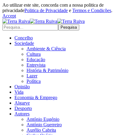
Ao utilizar este site, concorda com a nossa politica de
privacidade
Politica de Privacidade
e
Termos e Condições
.
Accept
Concelho
Sociedade
Ambiente & Ciência
Cultura
Educação
Entrevista
História & Património
Lazer
Política
Opinião
Vida
Economia & Emprego
Algarve
Desporto
Autores
António Eugénio
António Guerreiro
Aurélio Cabrita