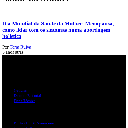
Dia Mundial da Saúde da Mulher: Menopausa,
como lidar com os sintomas numa abordagem
holística
Por
Terra Ruiva
5 anos atrás
Jornal Local do Concelho de Silves.
Links Úteis
Notícias
Estatuto Editorial
Ficha Técnica
Publicidade
Publicidade & Assinaturas