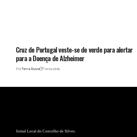
Cruz de Portugal veste-se de verde para alertar
para a Doença de Alzheimer
Por
Terra Ruiva
7 anos atrás
Jornal Local do Concelho de Silves.