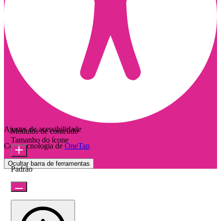
Ajustes de acessibilidade
Módulos de conteúdo
Tamanho do ícone
Com tecnologia de
OneTap
Ocultar barra de ferramentas
Padrão