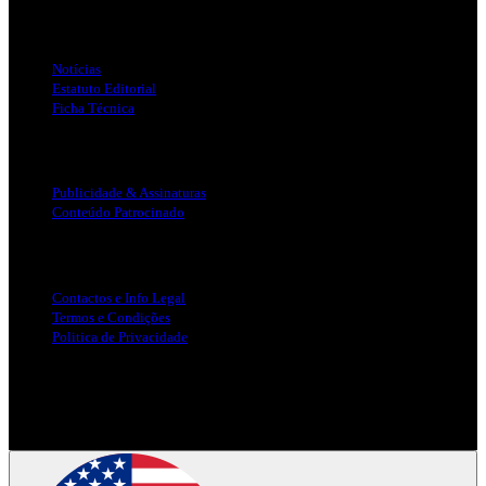
Links Úteis
Notícias
Estatuto Editorial
Ficha Técnica
Publicidade
Publicidade & Assinaturas
Conteúdo Patrocinado
Info Legal
Contactos e Info Legal
Termos e Condições
Politica de Privacidade
Siga-nos nas Redes Sociais
© Copyright 2025, Todos os Direitos Reservados - Terra Ruiva -
Created by Pixart