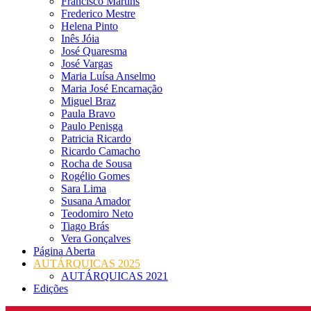
Francisco Martins
Frederico Mestre
Helena Pinto
Inês Jóia
José Quaresma
José Vargas
Maria Luísa Anselmo
Maria José Encarnação
Miguel Braz
Paula Bravo
Paulo Penisga
Patricia Ricardo
Ricardo Camacho
Rocha de Sousa
Rogélio Gomes
Sara Lima
Susana Amador
Teodomiro Neto
Tiago Brás
Vera Gonçalves
Página Aberta
AUTÁRQUICAS 2025
AUTÁRQUICAS 2021
Edições