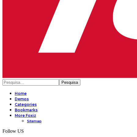
Home
Demos
Categories
Bookmarks
More Foxiz
Sitemap
Follow US