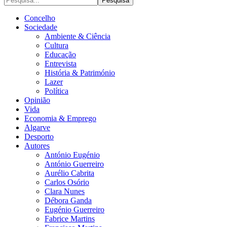
Concelho
Sociedade
Ambiente & Ciência
Cultura
Educação
Entrevista
História & Património
Lazer
Política
Opinião
Vida
Economia & Emprego
Algarve
Desporto
Autores
António Eugénio
António Guerreiro
Aurélio Cabrita
Carlos Osório
Clara Nunes
Débora Ganda
Eugénio Guerreiro
Fabrice Martins