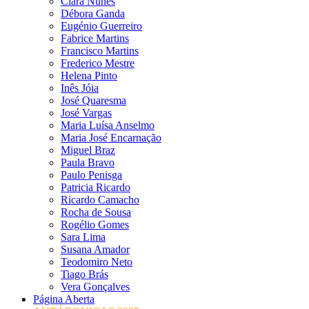
Clara Nunes
Débora Ganda
Eugénio Guerreiro
Fabrice Martins
Francisco Martins
Frederico Mestre
Helena Pinto
Inês Jóia
José Quaresma
José Vargas
Maria Luísa Anselmo
Maria José Encarnação
Miguel Braz
Paula Bravo
Paulo Penisga
Patricia Ricardo
Ricardo Camacho
Rocha de Sousa
Rogélio Gomes
Sara Lima
Susana Amador
Teodomiro Neto
Tiago Brás
Vera Gonçalves
Página Aberta