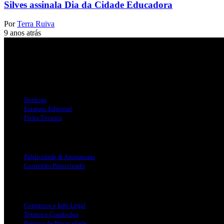
Silves assinala Dia da Cidade Educadora
Por
Terra Ruiva
9 anos atrás
Jornal Local do Concelho de Silves.
Links Úteis
Notícias
Estatuto Editorial
Ficha Técnica
Publicidade
Publicidade & Assinaturas
Conteúdo Patrocinado
Info Legal
Contactos e Info Legal
Termos e Condições
Politica de Privacidade