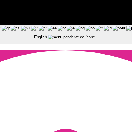
ted by Pixart
English