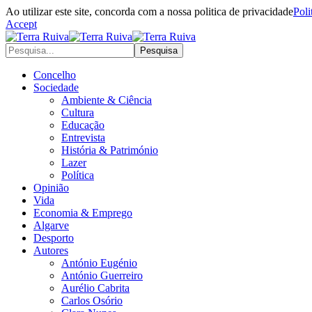
Ao utilizar este site, concorda com a nossa politica de privacidade
Poli
Accept
Concelho
Sociedade
Ambiente & Ciência
Cultura
Educação
Entrevista
História & Património
Lazer
Política
Opinião
Vida
Economia & Emprego
Algarve
Desporto
Autores
António Eugénio
António Guerreiro
Aurélio Cabrita
Carlos Osório