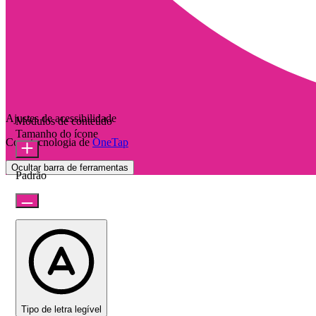
Ajustes de acessibilidade
Módulos de conteúdo
Tamanho do ícone
Com tecnologia de
OneTap
Ocultar barra de ferramentas
Padrão
Tipo de letra legível