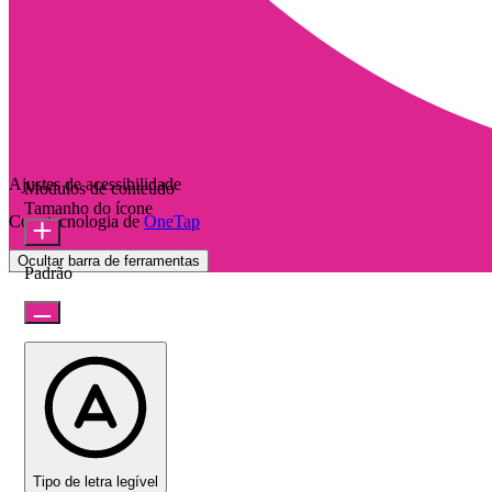
Ajustes de acessibilidade
Módulos de conteúdo
Tamanho do ícone
Com tecnologia de
OneTap
Ocultar barra de ferramentas
Padrão
Tipo de letra legível