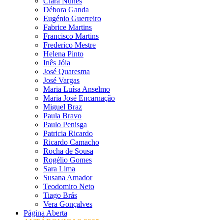
Clara Nunes
Débora Ganda
Eugénio Guerreiro
Fabrice Martins
Francisco Martins
Frederico Mestre
Helena Pinto
Inês Jóia
José Quaresma
José Vargas
Maria Luísa Anselmo
Maria José Encarnação
Miguel Braz
Paula Bravo
Paulo Penisga
Patricia Ricardo
Ricardo Camacho
Rocha de Sousa
Rogélio Gomes
Sara Lima
Susana Amador
Teodomiro Neto
Tiago Brás
Vera Gonçalves
Página Aberta