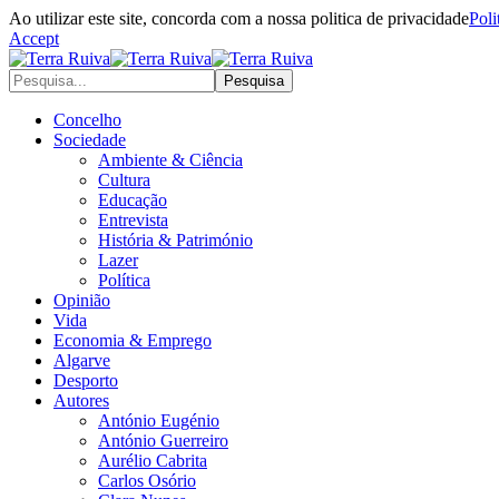
Ao utilizar este site, concorda com a nossa politica de privacidade
Poli
Accept
Concelho
Sociedade
Ambiente & Ciência
Cultura
Educação
Entrevista
História & Património
Lazer
Política
Opinião
Vida
Economia & Emprego
Algarve
Desporto
Autores
António Eugénio
António Guerreiro
Aurélio Cabrita
Carlos Osório