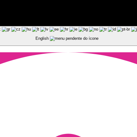
ted by Pixart
English