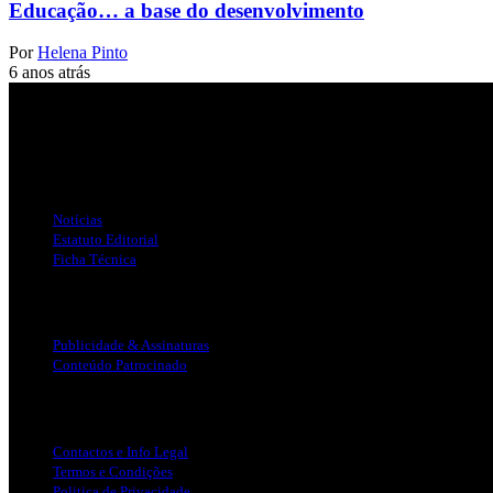
Educação… a base do desenvolvimento
Por
Helena Pinto
6 anos atrás
Jornal Local do Concelho de Silves.
Links Úteis
Notícias
Estatuto Editorial
Ficha Técnica
Publicidade
Publicidade & Assinaturas
Conteúdo Patrocinado
Info Legal
Contactos e Info Legal
Termos e Condições
Politica de Privacidade