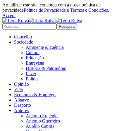
Ao utilizar este site, concorda com a nossa politica de
privacidade
Politica de Privacidade
e
Termos e Condições
.
Accept
Concelho
Sociedade
Ambiente & Ciência
Cultura
Educação
Entrevista
História & Património
Lazer
Política
Opinião
Vida
Economia & Emprego
Algarve
Desporto
Autores
António Eugénio
António Guerreiro
Aurélio Cabrita