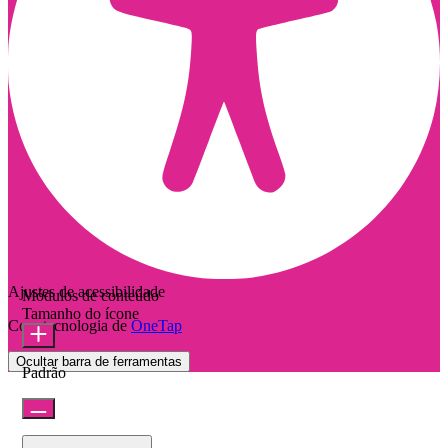
Ajustes de acessibilidade
Módulos de conteúdo
Tamanho do ícone
Com tecnologia de
OneTap
Ocultar barra de ferramentas
Padrão