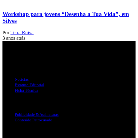
Workshop para jovens “Desenha a Tua Vida”, em
Silves
Por
Terra Ruiva
3 anos atrás
Jornal Local do Concelho de Silves.
Links Úteis
Notícias
Estatuto Editorial
Ficha Técnica
Publicidade
Publicidade & Assinaturas
Conteúdo Patrocinado
Info Legal