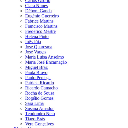
Carlos Osório
Clara Nunes
Débora Ganda
Eugénio Guerreiro
Fabrice Martins
Francisco Martins
Frederico Mestre
Helena Pinto
Inês Jóia
José Quaresma
José Vargas
Maria Luísa Anselmo
Maria José Encarnação
Miguel Braz
Paula Bravo
Paulo Penisga
Patricia Ricardo
Ricardo Camacho
Rocha de Sousa
Rogélio Gomes
Sara Lima
Susana Amador
Teodomiro Neto
Tiago Brás
Vera Gonçalves