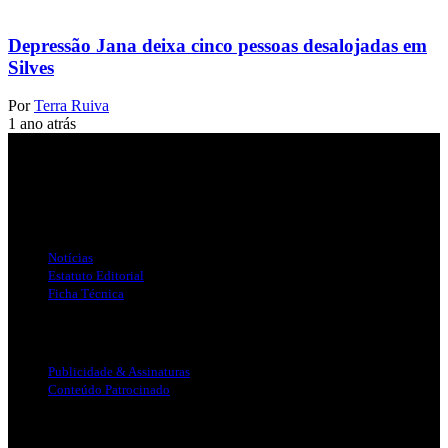
Depressão Jana deixa cinco pessoas desalojadas em
Silves
Por
Terra Ruiva
1 ano atrás
Jornal Local do Concelho de Silves.
Links Úteis
Notícias
Estatuto Editorial
Ficha Técnica
Publicidade
Publicidade & Assinaturas
Conteúdo Patrocinado
Info Legal