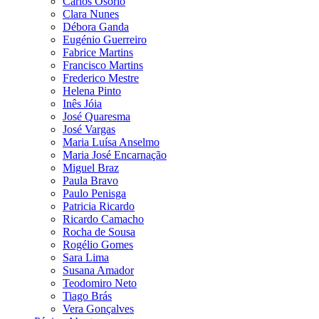
Carlos Osório
Clara Nunes
Débora Ganda
Eugénio Guerreiro
Fabrice Martins
Francisco Martins
Frederico Mestre
Helena Pinto
Inês Jóia
José Quaresma
José Vargas
Maria Luísa Anselmo
Maria José Encarnação
Miguel Braz
Paula Bravo
Paulo Penisga
Patricia Ricardo
Ricardo Camacho
Rocha de Sousa
Rogélio Gomes
Sara Lima
Susana Amador
Teodomiro Neto
Tiago Brás
Vera Gonçalves