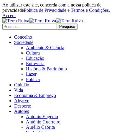
Ao utilizar este site, concorda com a nossa politica de
privacidade
Politica de Privacidade
e
Termos e Condições
.
Accept
Concelho
Sociedade
Ambiente & Ciência
Cultura
Educação
Entrevista
História & Património
Lazer
Política
Opinião
Vida
Economia & Emprego
Algarve
Desporto
Autores
António Eugénio
António Guerreiro
Aurélio Cabrita