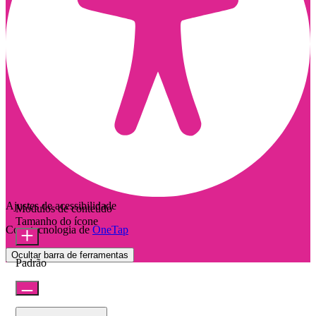
Ajustes de acessibilidade
Módulos de conteúdo
Tamanho do ícone
Com tecnologia de
OneTap
Ocultar barra de ferramentas
Padrão