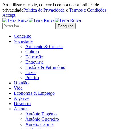
Ao utilizar este site, concorda com a nossa politica de
privacidade
Politica de Privacidade
e
Termos e Condições
.
Accept
Concelho
Sociedade
Ambiente & Ciência
Cultura
Educação
Entrevista
História & Património
Lazer
Política
Opinião
Vida
Economia & Emprego
Algarve
Desporto
Autores
António Eugénio
António Guerreiro
Aurélio Cabrita