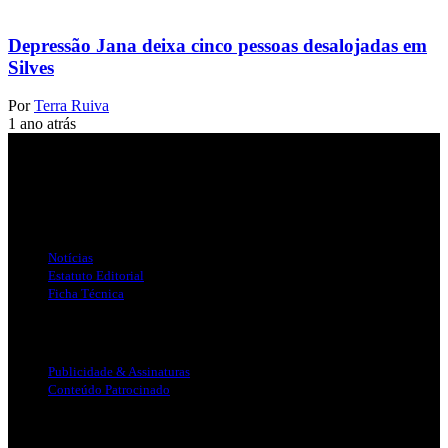
Depressão Jana deixa cinco pessoas desalojadas em
Silves
Por
Terra Ruiva
1 ano atrás
Jornal Local do Concelho de Silves.
Links Úteis
Notícias
Estatuto Editorial
Ficha Técnica
Publicidade
Publicidade & Assinaturas
Conteúdo Patrocinado
Info Legal