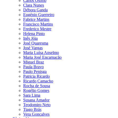
Carlos Osório
Clara Nunes
Débora Ganda
Eugénio Guerreiro
Fabrice Martins
Francisco Martins
Frederico Mestre
Helena Pinto
Inês Jóia
José Quaresma
José Vargas
Maria Luísa Anselmo
Maria José Encarnação
Miguel Braz
Paula Bravo
Paulo Penisga
Patricia Ricardo
Ricardo Camacho
Rocha de Sousa
Rogélio Gomes
Sara Lima
Susana Amador
Teodomiro Neto
Tiago Brás
Vera Gonçalves