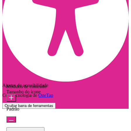
Ajustes de acessibilidade
Módulos de conteúdo
Tamanho do ícone
Com tecnologia de
OneTap
Ocultar barra de ferramentas
Padrão