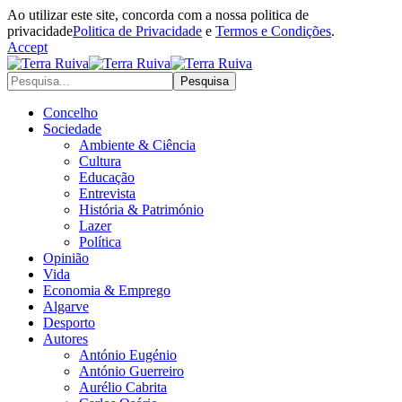
Ao utilizar este site, concorda com a nossa politica de
privacidade
Politica de Privacidade
e
Termos e Condições
.
Accept
Concelho
Sociedade
Ambiente & Ciência
Cultura
Educação
Entrevista
História & Património
Lazer
Política
Opinião
Vida
Economia & Emprego
Algarve
Desporto
Autores
António Eugénio
António Guerreiro
Aurélio Cabrita