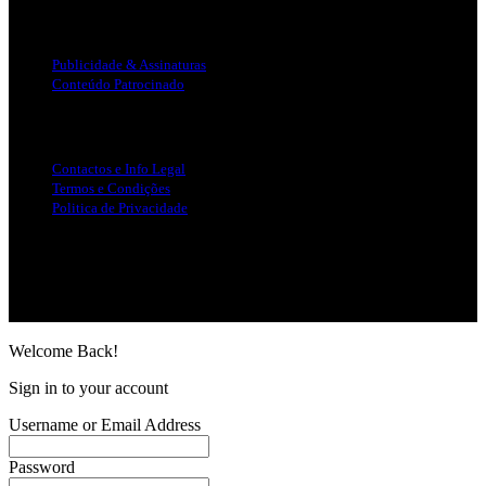
Publicidade
Publicidade & Assinaturas
Conteúdo Patrocinado
Info Legal
Contactos e Info Legal
Termos e Condições
Politica de Privacidade
Siga-nos nas Redes Sociais
© Copyright 2025, Todos os Direitos Reservados - Terra Ruiva -
Created by Pixart
Welcome Back!
Sign in to your account
Username or Email Address
Password