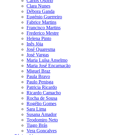
Carlos Osório
Clara Nunes
Débora Ganda
Eugénio Guerreiro
Fabrice Martins
Francisco Martins
Frederico Mestre
Helena Pinto
Inês Jóia
José Quaresma
José Vargas
Maria Luísa Anselmo
Maria José Encarnação
Miguel Braz
Paula Bravo
Paulo Penisga
Patricia Ricardo
Ricardo Camacho
Rocha de Sousa
Rogélio Gomes
Sara Lima
Susana Amador
Teodomiro Neto
Tiago Brás
Vera Gonçalves