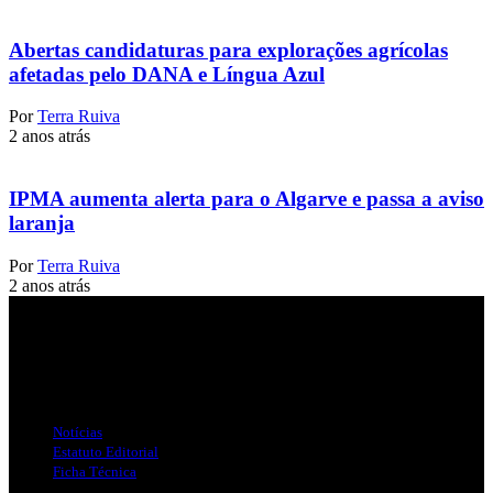
Abertas candidaturas para explorações agrícolas
afetadas pelo DANA e Língua Azul
Por
Terra Ruiva
2 anos atrás
IPMA aumenta alerta para o Algarve e passa a aviso
laranja
Por
Terra Ruiva
2 anos atrás
Jornal Local do Concelho de Silves.
Links Úteis
Notícias
Estatuto Editorial
Ficha Técnica