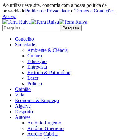
Ao utilizar este site, concorda com a nossa politica de
privacidade
Politica de Privacidade
e
Termos e Condições
.
Accept
Concelho
Sociedade
Ambiente & Ciência
Cultura
Educação
Entrevista
História & Património
Lazer
Política
Opinião
Vida
Economia & Emprego
Algarve
Desporto
Autores
António Eugénio
António Guerreiro
Aurélio Cabrita