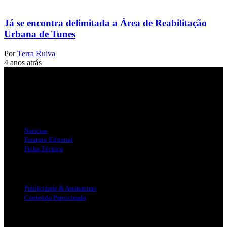
Já se encontra delimitada a Área de Reabilitação
Urbana de Tunes
Por
Terra Ruiva
4 anos atrás
Jornal Local do Concelho de Silves.
Links Úteis
Notícias
Estatuto Editorial
Ficha Técnica
Publicidade
Publicidade & Assinaturas
Conteúdo Patrocinado
Info Legal