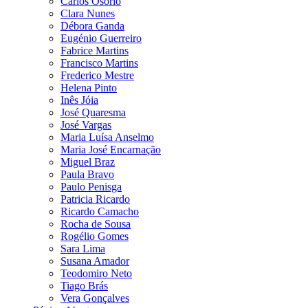
Carlos Osório
Clara Nunes
Débora Ganda
Eugénio Guerreiro
Fabrice Martins
Francisco Martins
Frederico Mestre
Helena Pinto
Inês Jóia
José Quaresma
José Vargas
Maria Luísa Anselmo
Maria José Encarnação
Miguel Braz
Paula Bravo
Paulo Penisga
Patricia Ricardo
Ricardo Camacho
Rocha de Sousa
Rogélio Gomes
Sara Lima
Susana Amador
Teodomiro Neto
Tiago Brás
Vera Gonçalves