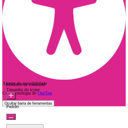
Ajustes de acessibilidade
Módulos de conteúdo
Tamanho do ícone
Com tecnologia de
OneTap
Ocultar barra de ferramentas
Padrão