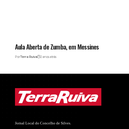
Aula Aberta de Zumba, em Messines
Por
Terra Ruiva
2 anos atrás
Jornal Local do Concelho de Silves.