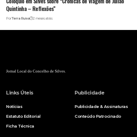
Colóquio em Silves sobre “Crónicas de Viagem de Julião
Quintinha – Reflexões”
Por
Terra Ruiva
2 meses atrás
Jornal Local do Concelho de Silves.
Links Úteis
Publicidade
Notícias
Publicidade & Assinaturas
Estatuto Editorial
Conteúdo Patrocinado
Ficha Técnica