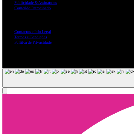
Publicidade & Assinaturas
Conteúdo Patrocinado
Info Legal
Contactos e Info Legal
Termos e Condições
Politica de Privacidade
Siga-nos nas Redes Sociais
© Copyright 2025, Todos os Direitos Reservados - Terra Ruiva - Crea