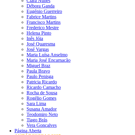
Clara Nunes
Débora Ganda
Eugénio Guerreiro
Fabrice Martins
Francisco Martins
Frederico Mestre
Helena Pinto
Inês Jóia
José Quaresma
José Vargas
Maria Luísa Anselmo
Maria José Encarnação
Miguel Braz
Paula Bravo
Paulo Penisga
Patricia Ricardo
Ricardo Camacho
Rocha de Sousa
Rogélio Gomes
Sara Lima
Susana Amador
Teodomiro Neto
Tiago Brás
Vera Gonçalves
Página Aberta