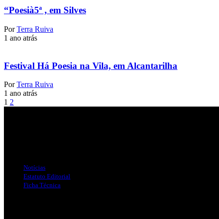
“Poesià5ª , em Silves
Por
Terra Ruiva
1 ano atrás
Festival Há Poesia na Vila, em Alcantarilha
Por
Terra Ruiva
1 ano atrás
1
2
Jornal Local do Concelho de Silves.
Links Úteis
Notícias
Estatuto Editorial
Ficha Técnica
Publicidade