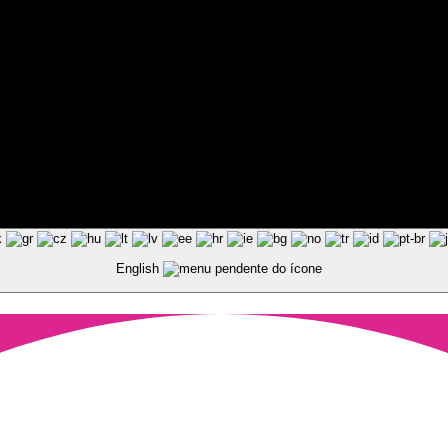
ted by Pixart
English