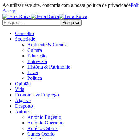
Ao utilizar este site, concorda com a nossa politica de privacidade
Poli
Accept
Concelho
Sociedade
Ambiente & Ciência
Cultura
Educação
Entrevista
História & Património
Lazer
Política
Opinião
Vida
Economia & Emprego
Algarve
Desporto
Autores
António Eugénio
António Guerreiro
Aurélio Cabrita
Carlos Osório