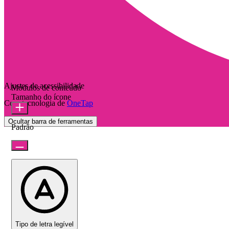
Ajustes de acessibilidade
Módulos de conteúdo
Tamanho do ícone
Com tecnologia de
OneTap
Ocultar barra de ferramentas
Padrão
Tipo de letra legível