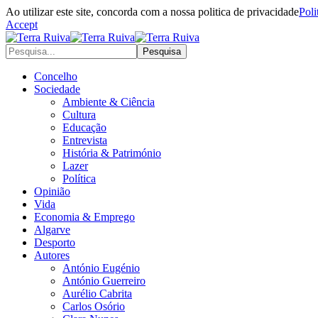
Ao utilizar este site, concorda com a nossa politica de privacidade
Poli
Accept
Concelho
Sociedade
Ambiente & Ciência
Cultura
Educação
Entrevista
História & Património
Lazer
Política
Opinião
Vida
Economia & Emprego
Algarve
Desporto
Autores
António Eugénio
António Guerreiro
Aurélio Cabrita
Carlos Osório