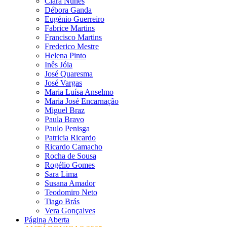
Clara Nunes
Débora Ganda
Eugénio Guerreiro
Fabrice Martins
Francisco Martins
Frederico Mestre
Helena Pinto
Inês Jóia
José Quaresma
José Vargas
Maria Luísa Anselmo
Maria José Encarnação
Miguel Braz
Paula Bravo
Paulo Penisga
Patricia Ricardo
Ricardo Camacho
Rocha de Sousa
Rogélio Gomes
Sara Lima
Susana Amador
Teodomiro Neto
Tiago Brás
Vera Gonçalves
Página Aberta