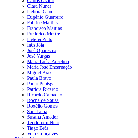
Carlos Osório
Clara Nunes
Débora Ganda
Eugénio Guerreiro
Fabrice Martins
Francisco Martins
Frederico Mestre
Helena Pinto
Inês Jóia
José Quaresma
José Vargas
Maria Luísa Anselmo
Maria José Encarnação
Miguel Braz
Paula Bravo
Paulo Penisga
Patricia Ricardo
Ricardo Camacho
Rocha de Sousa
Rogélio Gomes
Sara Lima
Susana Amador
Teodomiro Neto
Tiago Brás
Vera Gonçalves