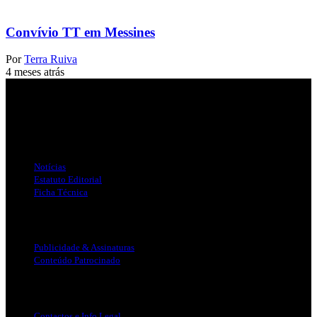
Convívio TT em Messines
Por
Terra Ruiva
4 meses atrás
Jornal Local do Concelho de Silves.
Links Úteis
Notícias
Estatuto Editorial
Ficha Técnica
Publicidade
Publicidade & Assinaturas
Conteúdo Patrocinado
Info Legal
Contactos e Info Legal