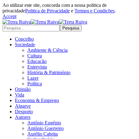
Ao utilizar este site, concorda com a nossa politica de
privacidade
Politica de Privacidade
e
Termos e Condições
.
Accept
Concelho
Sociedade
Ambiente & Ciência
Cultura
Educação
Entrevista
História & Património
Lazer
Política
Opinião
Vida
Economia & Emprego
Algarve
Desporto
Autores
António Eugénio
António Guerreiro
Aurélio Cabrita