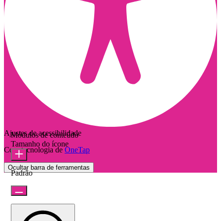
Ajustes de acessibilidade
Módulos de conteúdo
Tamanho do ícone
Com tecnologia de
OneTap
Ocultar barra de ferramentas
Padrão