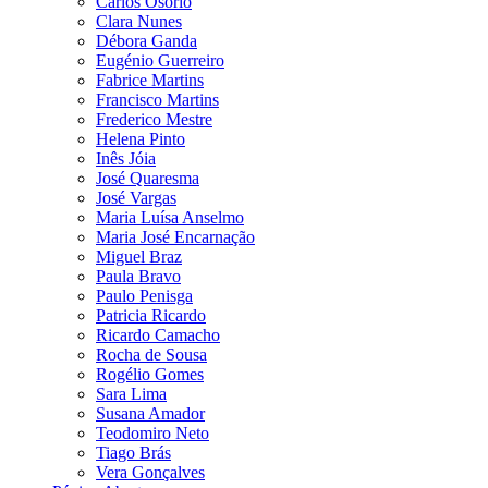
Carlos Osório
Clara Nunes
Débora Ganda
Eugénio Guerreiro
Fabrice Martins
Francisco Martins
Frederico Mestre
Helena Pinto
Inês Jóia
José Quaresma
José Vargas
Maria Luísa Anselmo
Maria José Encarnação
Miguel Braz
Paula Bravo
Paulo Penisga
Patricia Ricardo
Ricardo Camacho
Rocha de Sousa
Rogélio Gomes
Sara Lima
Susana Amador
Teodomiro Neto
Tiago Brás
Vera Gonçalves