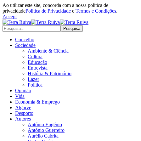
Ao utilizar este site, concorda com a nossa politica de
privacidade
Politica de Privacidade
e
Termos e Condições
.
Accept
Concelho
Sociedade
Ambiente & Ciência
Cultura
Educação
Entrevista
História & Património
Lazer
Política
Opinião
Vida
Economia & Emprego
Algarve
Desporto
Autores
António Eugénio
António Guerreiro
Aurélio Cabrita