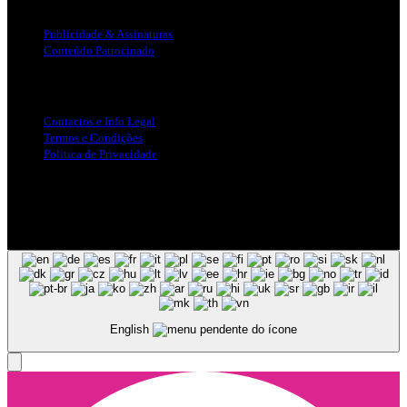
Publicidade & Assinaturas
Conteúdo Patrocinado
Info Legal
Contactos e Info Legal
Termos e Condições
Politica de Privacidade
Siga-nos nas Redes Sociais
© Copyright 2025, Todos os Direitos Reservados - Terra Ruiva -
Created by Pixart
English