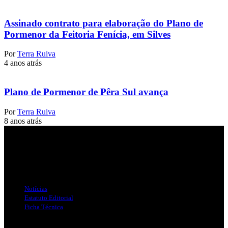
Assinado contrato para elaboração do Plano de
Pormenor da Feitoria Fenícia, em Silves
Por
Terra Ruiva
4 anos atrás
Plano de Pormenor de Pêra Sul avança
Por
Terra Ruiva
8 anos atrás
Jornal Local do Concelho de Silves.
Links Úteis
Notícias
Estatuto Editorial
Ficha Técnica
Publicidade