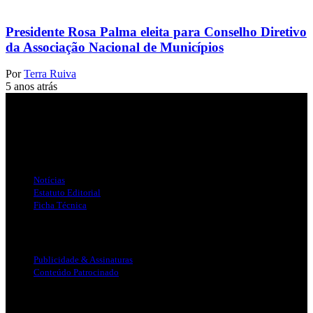
Presidente Rosa Palma eleita para Conselho Diretivo
da Associação Nacional de Municípios
Por
Terra Ruiva
5 anos atrás
Jornal Local do Concelho de Silves.
Links Úteis
Notícias
Estatuto Editorial
Ficha Técnica
Publicidade
Publicidade & Assinaturas
Conteúdo Patrocinado
Info Legal