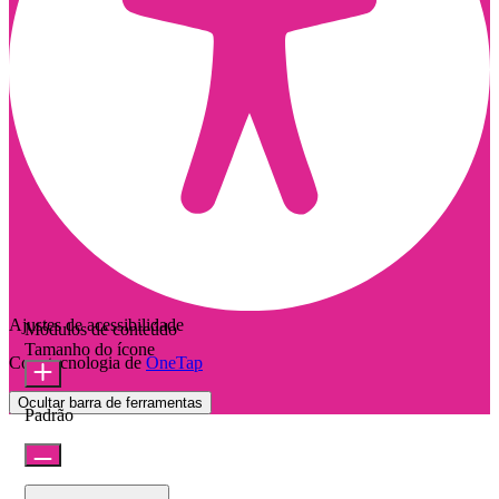
Ajustes de acessibilidade
Módulos de conteúdo
Tamanho do ícone
Com tecnologia de
OneTap
Ocultar barra de ferramentas
Padrão