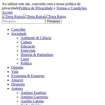
Ao utilizar este site, concorda com a nossa politica de
privacidade
Politica de Privacidade
e
Termos e Condições
.
Accept
Concelho
Sociedade
Ambiente & Ciência
Cultura
Educação
Entrevista
História & Património
Lazer
Política
Opinião
Vida
Economia & Emprego
Algarve
Desporto
Autores
António Eugénio
António Guerreiro
Aurélio Cabrita