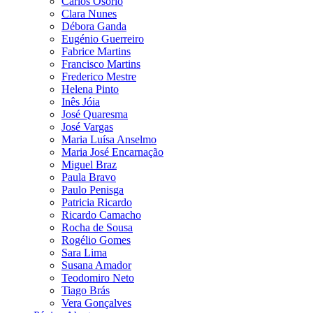
Carlos Osório
Clara Nunes
Débora Ganda
Eugénio Guerreiro
Fabrice Martins
Francisco Martins
Frederico Mestre
Helena Pinto
Inês Jóia
José Quaresma
José Vargas
Maria Luísa Anselmo
Maria José Encarnação
Miguel Braz
Paula Bravo
Paulo Penisga
Patricia Ricardo
Ricardo Camacho
Rocha de Sousa
Rogélio Gomes
Sara Lima
Susana Amador
Teodomiro Neto
Tiago Brás
Vera Gonçalves