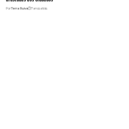
Por
Terra Ruiva
7 anos atrás