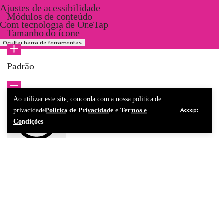
Ajustes de acessibilidade
Módulos de conteúdo
Com tecnologia de
OneTap
Tamanho do ícone
Ocultar barra de ferramentas
Padrão
Ao utilizar este site, concorda com a nossa politica de
privacidade
Politica de Privacidade
e
Termos e
Accept
Condições
.
Tipo de letra legível
Altura da linha
Padrão