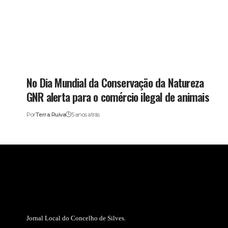
No Dia Mundial da Conservação da Natureza
GNR alerta para o comércio ilegal de animais
Por
Terra Ruiva
5 anos atrás
Jornal Local do Concelho de Silves.