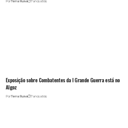
Por
Terra Ruiva
7 anos atrás
Exposição sobre Combatentes da I Grande Guerra está no
Algoz
Por
Terra Ruiva
7 anos atrás