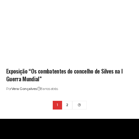
Exposição “Os combatentes do concelho de Silves na I
Guerra Mundial”
Por
Vera Gonçalves
8 anos atrás
1
2