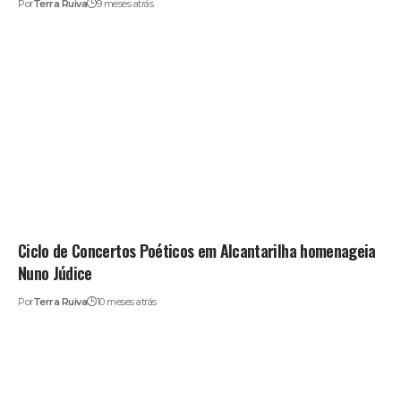
Por
Terra Ruiva
9 meses atrás
Ciclo de Concertos Poéticos em Alcantarilha homenageia
Nuno Júdice
Por
Terra Ruiva
10 meses atrás