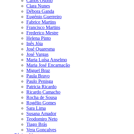
Carlos Osório
Clara Nunes
Débora Ganda
Eugénio Guerreiro
Fabrice Martins
Francisco Martins
Frederico Mestre
Helena Pinto
Inês Jóia
José Quaresma
José Vargas
Maria Luísa Anselmo
Maria José Encarnação
Miguel Braz
Paula Bravo
Paulo Penisga
Patricia Ricardo
Ricardo Camacho
Rocha de Sousa
Rogélio Gomes
Sara Lima
Susana Amador
Teodomiro Neto
Tiago Brás
Vera Gonçalves