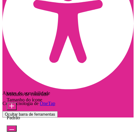
Ajustes de acessibilidade
Módulos de conteúdo
Tamanho do ícone
Com tecnologia de
OneTap
Ocultar barra de ferramentas
Padrão