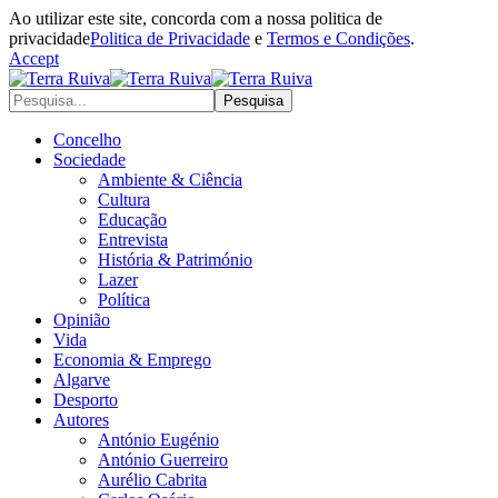
Ao utilizar este site, concorda com a nossa politica de
privacidade
Politica de Privacidade
e
Termos e Condições
.
Accept
Concelho
Sociedade
Ambiente & Ciência
Cultura
Educação
Entrevista
História & Património
Lazer
Política
Opinião
Vida
Economia & Emprego
Algarve
Desporto
Autores
António Eugénio
António Guerreiro
Aurélio Cabrita