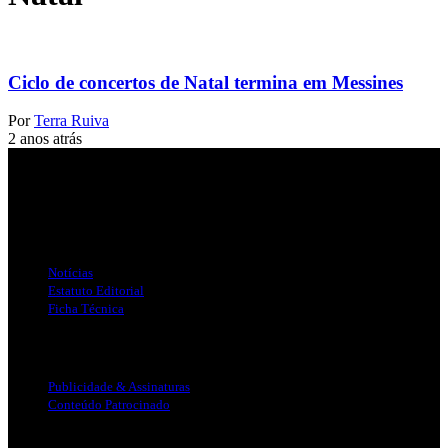
Ciclo de concertos de Natal termina em Messines
Por
Terra Ruiva
2 anos atrás
Jornal Local do Concelho de Silves.
Links Úteis
Notícias
Estatuto Editorial
Ficha Técnica
Publicidade
Publicidade & Assinaturas
Conteúdo Patrocinado
Info Legal