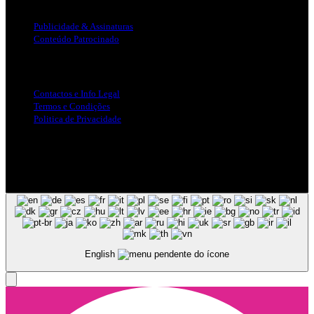
Publicidade & Assinaturas
Conteúdo Patrocinado
Info Legal
Contactos e Info Legal
Termos e Condições
Politica de Privacidade
Siga-nos nas Redes Sociais
© Copyright 2025, Todos os Direitos Reservados - Terra Ruiva -
Created by Pixart
English