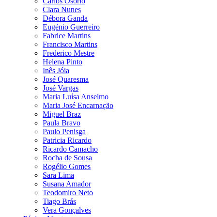
Carlos Osório
Clara Nunes
Débora Ganda
Eugénio Guerreiro
Fabrice Martins
Francisco Martins
Frederico Mestre
Helena Pinto
Inês Jóia
José Quaresma
José Vargas
Maria Luísa Anselmo
Maria José Encarnação
Miguel Braz
Paula Bravo
Paulo Penisga
Patricia Ricardo
Ricardo Camacho
Rocha de Sousa
Rogélio Gomes
Sara Lima
Susana Amador
Teodomiro Neto
Tiago Brás
Vera Gonçalves