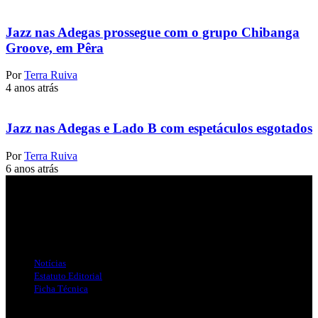
Jazz nas Adegas prossegue com o grupo Chibanga
Groove, em Pêra
Por
Terra Ruiva
4 anos atrás
Jazz nas Adegas e Lado B com espetáculos esgotados
Por
Terra Ruiva
6 anos atrás
Jornal Local do Concelho de Silves.
Links Úteis
Notícias
Estatuto Editorial
Ficha Técnica
Publicidade