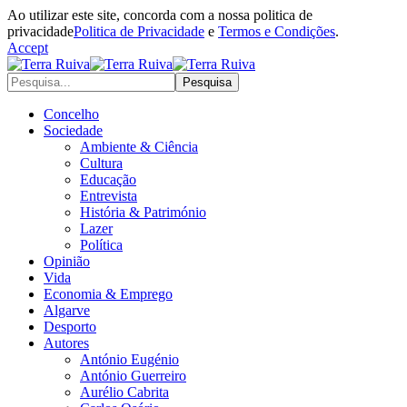
Ao utilizar este site, concorda com a nossa politica de
privacidade
Politica de Privacidade
e
Termos e Condições
.
Accept
Concelho
Sociedade
Ambiente & Ciência
Cultura
Educação
Entrevista
História & Património
Lazer
Política
Opinião
Vida
Economia & Emprego
Algarve
Desporto
Autores
António Eugénio
António Guerreiro
Aurélio Cabrita