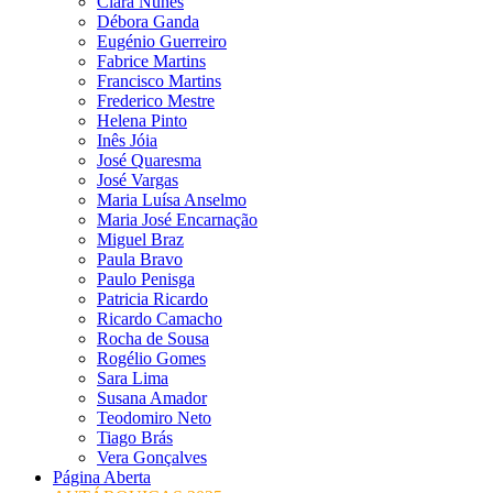
Clara Nunes
Débora Ganda
Eugénio Guerreiro
Fabrice Martins
Francisco Martins
Frederico Mestre
Helena Pinto
Inês Jóia
José Quaresma
José Vargas
Maria Luísa Anselmo
Maria José Encarnação
Miguel Braz
Paula Bravo
Paulo Penisga
Patricia Ricardo
Ricardo Camacho
Rocha de Sousa
Rogélio Gomes
Sara Lima
Susana Amador
Teodomiro Neto
Tiago Brás
Vera Gonçalves
Página Aberta