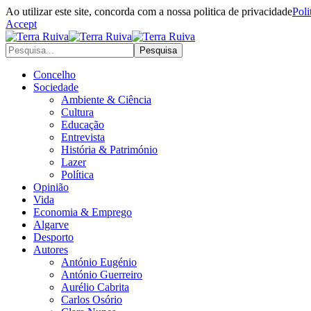
Ao utilizar este site, concorda com a nossa politica de privacidade
Poli
Accept
Concelho
Sociedade
Ambiente & Ciência
Cultura
Educação
Entrevista
História & Património
Lazer
Política
Opinião
Vida
Economia & Emprego
Algarve
Desporto
Autores
António Eugénio
António Guerreiro
Aurélio Cabrita
Carlos Osório