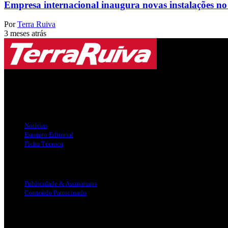
Empresa internacional inaugura novas instalações no
Por
Terra Ruiva
3 meses atrás
Jornal Local do Concelho de Silves.
Links Úteis
Notícias
Estatuto Editorial
Ficha Técnica
Publicidade
Publicidade & Assinaturas
Conteúdo Patrocinado
Info Legal