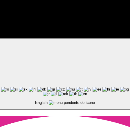
ted by Pixart
English