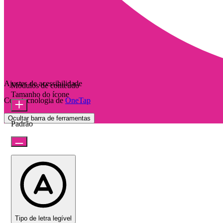
Ajustes de acessibilidade
Módulos de conteúdo
Tamanho do ícone
Com tecnologia de
OneTap
Ocultar barra de ferramentas
Padrão
Tipo de letra legível