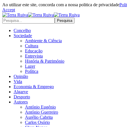
Ao utilizar este site, concorda com a nossa politica de privacidade
Poli
Accept
Concelho
Sociedade
Ambiente & Ciência
Cultura
Educação
Entrevista
História & Património
Lazer
Política
Opinião
Vida
Economia & Emprego
Algarve
Desporto
Autores
António Eugénio
António Guerreiro
Aurélio Cabrita
Carlos Osório