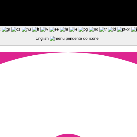
ted by Pixart
English