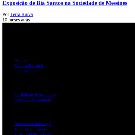
Exposição de Bia Santos na Sociedade de Messines
Por
Terra Ruiva
10 meses atrás
Jornal Local do Concelho de Silves.
Links Úteis
Notícias
Estatuto Editorial
Ficha Técnica
Publicidade
Publicidade & Assinaturas
Conteúdo Patrocinado
Info Legal
Contactos e Info Legal
Termos e Condições
Politica de Privacidade