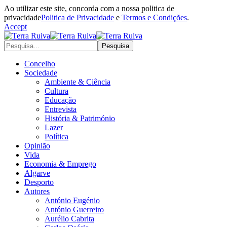
Ao utilizar este site, concorda com a nossa politica de
privacidade
Politica de Privacidade
e
Termos e Condições
.
Accept
Concelho
Sociedade
Ambiente & Ciência
Cultura
Educação
Entrevista
História & Património
Lazer
Política
Opinião
Vida
Economia & Emprego
Algarve
Desporto
Autores
António Eugénio
António Guerreiro
Aurélio Cabrita