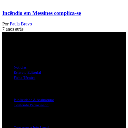
Incêndio em Messines complica-se
Por
Paula Bravo
7 anos atrás
Jornal Local do Concelho de Silves.
Links Úteis
Notícias
Estatuto Editorial
Ficha Técnica
Publicidade
Publicidade & Assinaturas
Conteúdo Patrocinado
Info Legal
Contactos e Info Legal