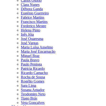
Carlos Osório
Clara Nunes
Débora Ganda
Eugénio Guerreiro
Fabrice Martins
Francisco Martins
Frederico Mestre
Helena Pinto
Inês Jóia
José Quaresma
José Vargas
Maria Luísa Anselmo
Maria José Encarnação
Miguel Braz
Paula Bravo
Paulo Penisga
Patricia Ricardo
Ricardo Camacho
Rocha de Sousa
Rogélio Gomes
Sara Lima
Susana Amador
Teodomiro Neto
Tiago Brás
Vera Gonçalves