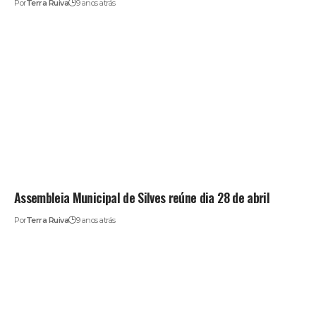
Por
Terra Ruiva
9 anos atrás
Assembleia Municipal de Silves reúne dia 28 de abril
Por
Terra Ruiva
9 anos atrás