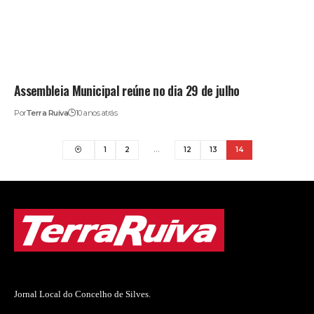
Assembleia Municipal reúne no dia 29 de julho
Por
Terra Ruiva
10 anos atrás
1
2
…
12
13
14
Jornal Local do Concelho de Silves.