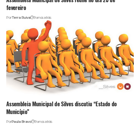
fevereiro
Por
Terra Ruiva
9 anos atrás
Assembleia Municipal de Silves discutiu “Estado do
Município”
Por
Paula Bravo
9 anos atrás