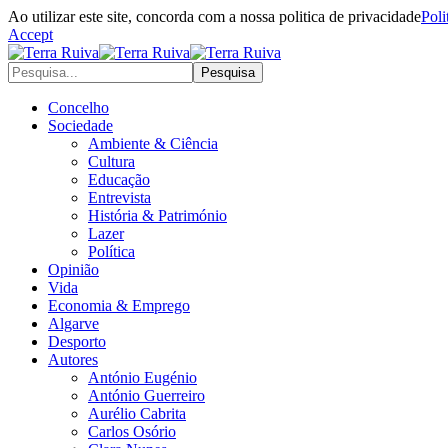
Ao utilizar este site, concorda com a nossa politica de privacidade
Poli
Accept
Concelho
Sociedade
Ambiente & Ciência
Cultura
Educação
Entrevista
História & Património
Lazer
Política
Opinião
Vida
Economia & Emprego
Algarve
Desporto
Autores
António Eugénio
António Guerreiro
Aurélio Cabrita
Carlos Osório