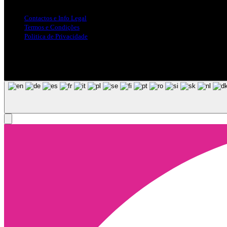
Contactos e Info Legal
Termos e Condições
Politica de Privacidade
Siga-nos nas Redes Sociais
© Copyright 2025, Todos os Direitos Reservados - Terra Ruiva - Crea