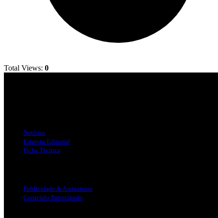
Total Views:
0
Jornal Local do Concelho de Silves.
Links Úteis
Notícias
Estatuto Editorial
Ficha Técnica
Publicidade
Publicidade & Assinaturas
Conteúdo Patrocinado
Info Legal