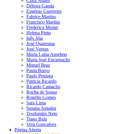
Clara Nunes
Débora Ganda
Eugénio Guerreiro
Fabrice Martins
Francisco Martins
Frederico Mestre
Helena Pinto
Inês Jóia
José Quaresma
José Vargas
Maria Luísa Anselmo
Maria José Encarnação
Miguel Braz
Paula Bravo
Paulo Penisga
Patricia Ricardo
Ricardo Camacho
Rocha de Sousa
Rogélio Gomes
Sara Lima
Susana Amador
Teodomiro Neto
Tiago Brás
Vera Gonçalves
Página Aberta