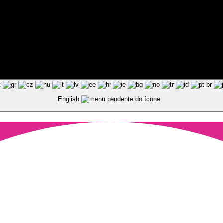
ted by Pixart
English