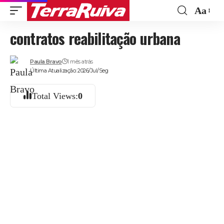
Aa
Font
contratos reabilitação urbana
Resize
Paula Bravo
1 mês atrás
Última Atualização: 2026/Jul/Seg
Total Views:
0