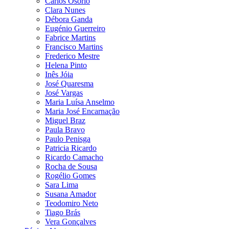
Carlos Osório
Clara Nunes
Débora Ganda
Eugénio Guerreiro
Fabrice Martins
Francisco Martins
Frederico Mestre
Helena Pinto
Inês Jóia
José Quaresma
José Vargas
Maria Luísa Anselmo
Maria José Encarnação
Miguel Braz
Paula Bravo
Paulo Penisga
Patricia Ricardo
Ricardo Camacho
Rocha de Sousa
Rogélio Gomes
Sara Lima
Susana Amador
Teodomiro Neto
Tiago Brás
Vera Gonçalves