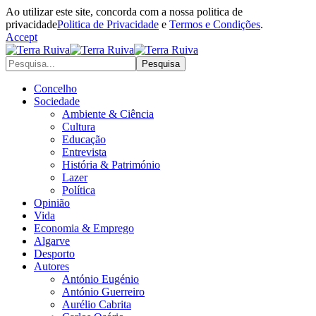
Ao utilizar este site, concorda com a nossa politica de
privacidade
Politica de Privacidade
e
Termos e Condições
.
Accept
Concelho
Sociedade
Ambiente & Ciência
Cultura
Educação
Entrevista
História & Património
Lazer
Política
Opinião
Vida
Economia & Emprego
Algarve
Desporto
Autores
António Eugénio
António Guerreiro
Aurélio Cabrita