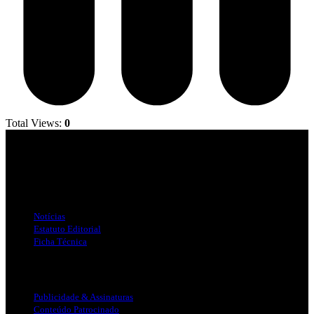
Total Views:
0
Jornal Local do Concelho de Silves.
Links Úteis
Notícias
Estatuto Editorial
Ficha Técnica
Publicidade
Publicidade & Assinaturas
Conteúdo Patrocinado