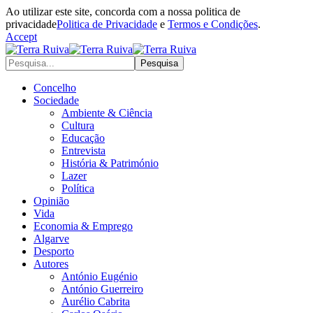
Ao utilizar este site, concorda com a nossa politica de
privacidade
Politica de Privacidade
e
Termos e Condições
.
Accept
Concelho
Sociedade
Ambiente & Ciência
Cultura
Educação
Entrevista
História & Património
Lazer
Política
Opinião
Vida
Economia & Emprego
Algarve
Desporto
Autores
António Eugénio
António Guerreiro
Aurélio Cabrita