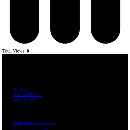
Total Views:
0
Jornal Local do Concelho de Silves.
Links Úteis
Notícias
Estatuto Editorial
Ficha Técnica
Publicidade
Publicidade & Assinaturas
Conteúdo Patrocinado