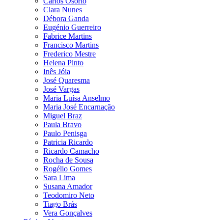
Carlos Osório
Clara Nunes
Débora Ganda
Eugénio Guerreiro
Fabrice Martins
Francisco Martins
Frederico Mestre
Helena Pinto
Inês Jóia
José Quaresma
José Vargas
Maria Luísa Anselmo
Maria José Encarnação
Miguel Braz
Paula Bravo
Paulo Penisga
Patricia Ricardo
Ricardo Camacho
Rocha de Sousa
Rogélio Gomes
Sara Lima
Susana Amador
Teodomiro Neto
Tiago Brás
Vera Gonçalves