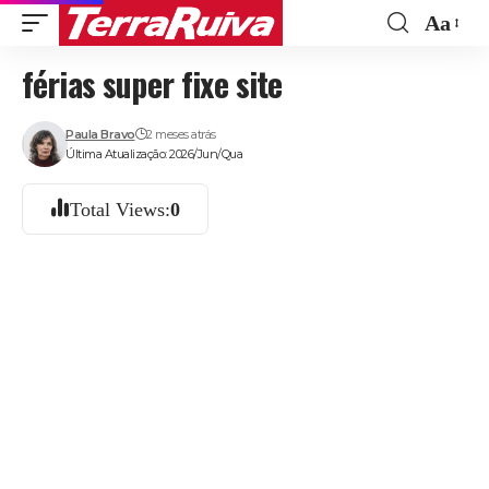
Aa
Font
férias super fixe site
Resize
Paula Bravo
2 meses atrás
Última Atualização: 2026/Jun/Qua
Total Views:
0