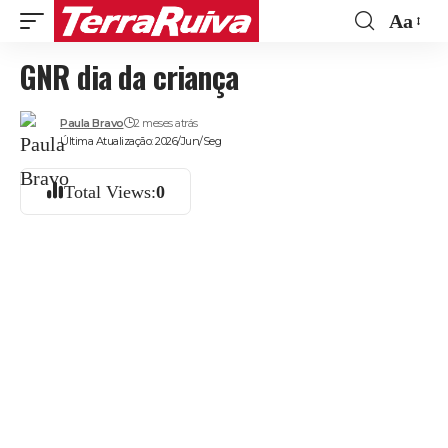
Aa
Font
GNR dia da criança
Resize
Paula Bravo
2 meses atrás
Última Atualização: 2026/Jun/Seg
Total Views:
0