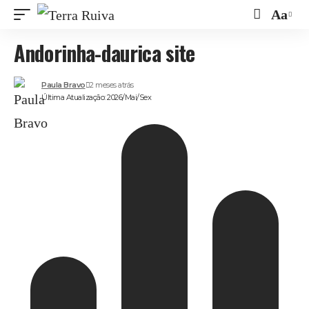
Aa
Font
Andorinha-daurica site
Resize
Paula Bravo
2 meses atrás
Última Atualização: 2026/Mai/Sex