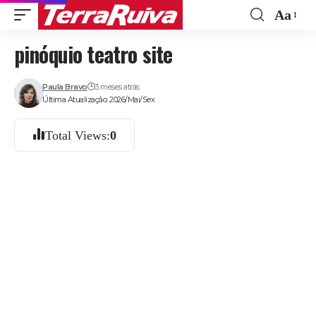
Aa
Font
pinóquio teatro site
Resize
Paula Bravo
3 meses atrás
Última Atualização: 2026/Mai/Sex
Total Views:
0