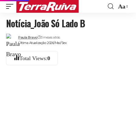
Aa
Font
Notícia_João Só Lado B
Resize
Paula Bravo
3 meses atrás
Última Atualização: 2026/Mai/Sex
Total Views:
0