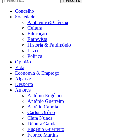
Concelho
Sociedade
Ambiente & Ciência
Cultura
Educação
Entrevista
História & Património
Lazer
Política
Opinião
Vida
Economia & Emprego
Algarve
Desporto
Autores
António Eugénio
António Guerreiro
Aurélio Cabrita
Carlos Osório
Clara Nunes
Débora Ganda
Eugénio Guerreiro
Fabrice Martins