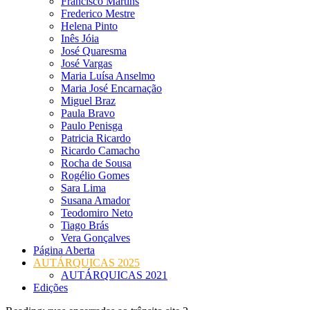
Francisco Martins
Frederico Mestre
Helena Pinto
Inês Jóia
José Quaresma
José Vargas
Maria Luísa Anselmo
Maria José Encarnação
Miguel Braz
Paula Bravo
Paulo Penisga
Patricia Ricardo
Ricardo Camacho
Rocha de Sousa
Rogélio Gomes
Sara Lima
Susana Amador
Teodomiro Neto
Tiago Brás
Vera Gonçalves
Página Aberta
AUTÁRQUICAS 2025
AUTÁRQUICAS 2021
Edições