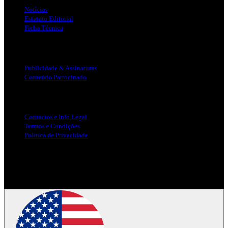
Notícias
Estatuto Editorial
Ficha Técnica
Publicidade
Publicidade & Assinaturas
Conteúdo Patrocinado
Info Legal
Contactos e Info Legal
Termos e Condições
Politica de Privacidade
Siga-nos nas Redes Sociais
© Copyright 2025, Todos os Direitos Reservados - Terra Ruiva -
Created by Pixart