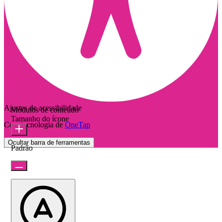
Ajustes de acessibilidade
Módulos de conteúdo
Tamanho do ícone
Com tecnologia de
OneTap
Ocultar barra de ferramentas
Padrão