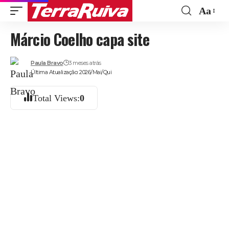
Aa
Font
Márcio Coelho capa site
Resize
Paula Bravo
3 meses atrás
Última Atualização: 2026/Mai/Qui
Total Views:
0