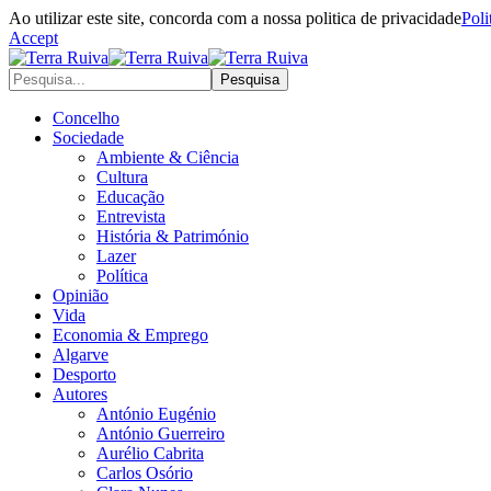
Ao utilizar este site, concorda com a nossa politica de privacidade
Poli
Accept
Concelho
Sociedade
Ambiente & Ciência
Cultura
Educação
Entrevista
História & Património
Lazer
Política
Opinião
Vida
Economia & Emprego
Algarve
Desporto
Autores
António Eugénio
António Guerreiro
Aurélio Cabrita
Carlos Osório