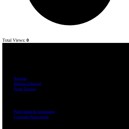
Total Views:
0
Jornal Local do Concelho de Silves.
Links Úteis
Notícias
Estatuto Editorial
Ficha Técnica
Publicidade
Publicidade & Assinaturas
Conteúdo Patrocinado
Info Legal