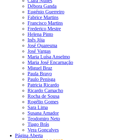
Clara Nunes
Débora Ganda
Eugénio Guerreiro
Fabrice Martins
Francisco Martins
Frederico Mestre
Helena Pinto
Inês Jóia
José Quaresma
José Vargas
Maria Luísa Anselmo
Maria José Encarnação
Miguel Braz
Paula Bravo
Paulo Penisga
Patricia Ricardo
Ricardo Camacho
Rocha de Sousa
Rogélio Gomes
Sara Lima
Susana Amador
Teodomiro Neto
Tiago Brás
Vera Gonçalves
Página Aberta