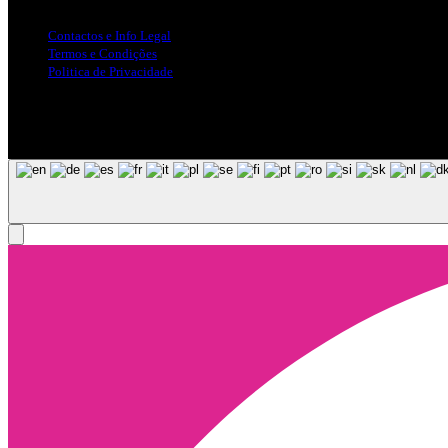
Contactos e Info Legal
Termos e Condições
Politica de Privacidade
Siga-nos nas Redes Sociais
© Copyright 2025, Todos os Direitos Reservados - Terra Ruiva - Crea