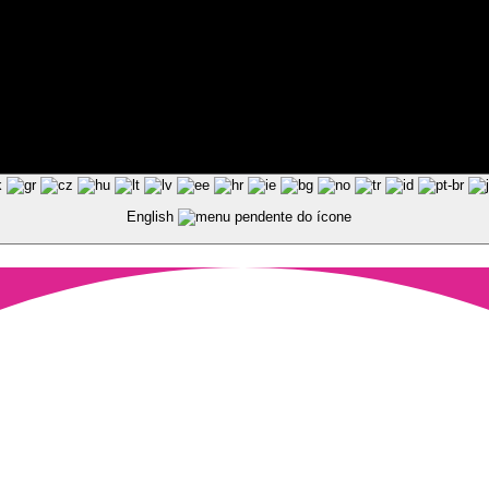
ted by Pixart
English