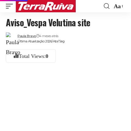
Aa
Font
Aviso_Vespa Velutina site
Resize
Paula Bravo
4 meses atrás
Última Atualização: 2026/Abr/Seg
Total Views:
0