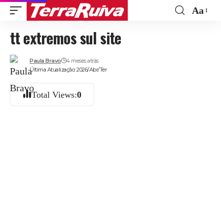
Aa
Font
tt extremos sul site
Resize
Paula Bravo
4 meses atrás
Última Atualização: 2026/Abr/Ter
Total Views:
0