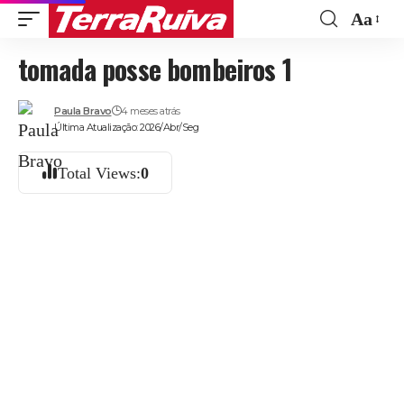
Aa
Font
tomada posse bombeiros 1
Resize
Paula Bravo
4 meses atrás
Última Atualização: 2026/Abr/Seg
Total Views:
0