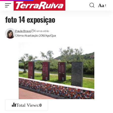
Aa
Font
foto 14 exposiçao
Resize
Paula Bravo
10 anos atrás
Última Atualização: 2016/Ago/Qua
Total Views:
0