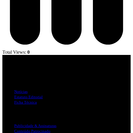
Total Views:
0
Jornal Local do Concelho de Silves.
Links Úteis
Notícias
Estatuto Editorial
Ficha Técnica
Publicidade
Publicidade & Assinaturas
Conteúdo Patrocinado