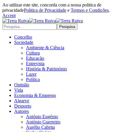
Ao utilizar este site, concorda com a nossa politica de
privacidade
Politica de Privacidade
e
Termos e Condições
.
Accept
Concelho
Sociedade
Ambiente & Ciência
Cultura
Educação
Entrevista
História & Património
Lazer
Política
Opinião
Vida
Economia & Emprego
Algarve
Desporto
Autores
António Eugénio
António Guerreiro
Aurélio Cabrita