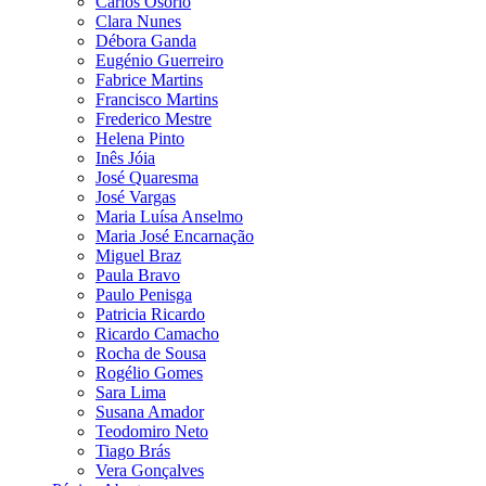
Carlos Osório
Clara Nunes
Débora Ganda
Eugénio Guerreiro
Fabrice Martins
Francisco Martins
Frederico Mestre
Helena Pinto
Inês Jóia
José Quaresma
José Vargas
Maria Luísa Anselmo
Maria José Encarnação
Miguel Braz
Paula Bravo
Paulo Penisga
Patricia Ricardo
Ricardo Camacho
Rocha de Sousa
Rogélio Gomes
Sara Lima
Susana Amador
Teodomiro Neto
Tiago Brás
Vera Gonçalves