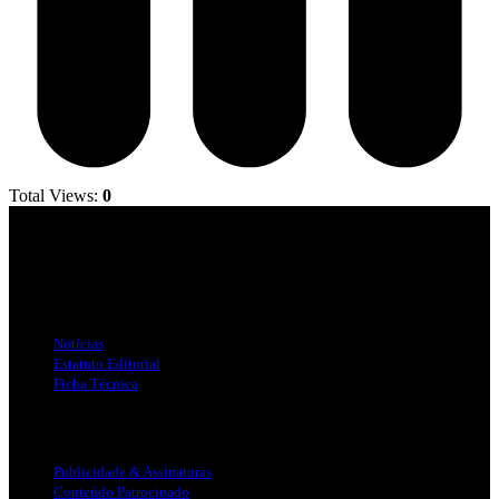
Total Views:
0
Jornal Local do Concelho de Silves.
Links Úteis
Notícias
Estatuto Editorial
Ficha Técnica
Publicidade
Publicidade & Assinaturas
Conteúdo Patrocinado