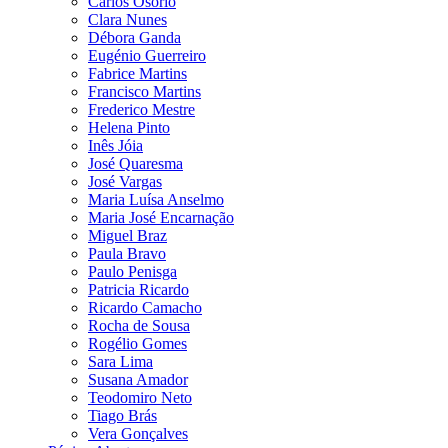
Carlos Osório
Clara Nunes
Débora Ganda
Eugénio Guerreiro
Fabrice Martins
Francisco Martins
Frederico Mestre
Helena Pinto
Inês Jóia
José Quaresma
José Vargas
Maria Luísa Anselmo
Maria José Encarnação
Miguel Braz
Paula Bravo
Paulo Penisga
Patricia Ricardo
Ricardo Camacho
Rocha de Sousa
Rogélio Gomes
Sara Lima
Susana Amador
Teodomiro Neto
Tiago Brás
Vera Gonçalves