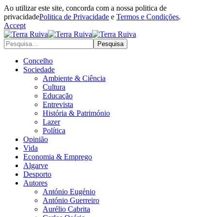
Ao utilizar este site, concorda com a nossa politica de
privacidade
Politica de Privacidade
e
Termos e Condições
.
Accept
Concelho
Sociedade
Ambiente & Ciência
Cultura
Educação
Entrevista
História & Património
Lazer
Política
Opinião
Vida
Economia & Emprego
Algarve
Desporto
Autores
António Eugénio
António Guerreiro
Aurélio Cabrita