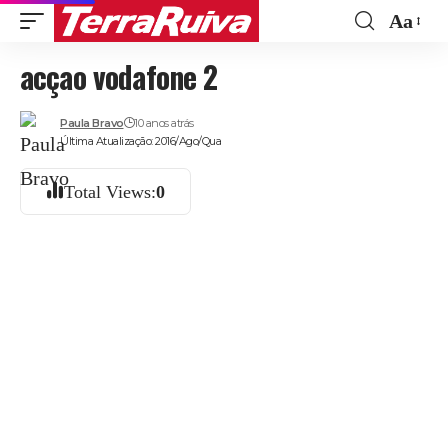
Aa
Font
acçao vodafone 2
Resize
Paula Bravo
10 anos atrás
Última Atualização: 2016/Ago/Qua
Total Views:
0