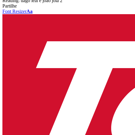
Reading:
tiago leal e joao joia 2
Partilhe
Font Resizer
Aa