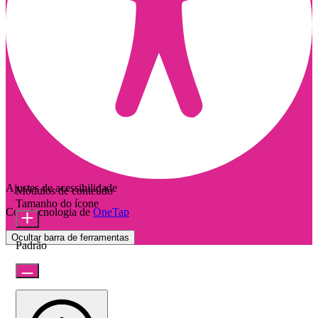
Ajustes de acessibilidade
Módulos de conteúdo
Tamanho do ícone
Com tecnologia de
OneTap
Ocultar barra de ferramentas
Padrão