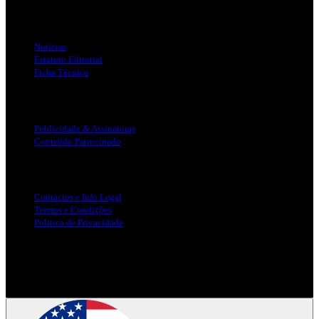
Links Úteis
Notícias
Estatuto Editorial
Ficha Técnica
Publicidade
Publicidade & Assinaturas
Conteúdo Patrocinado
Info Legal
Contactos e Info Legal
Termos e Condições
Politica de Privacidade
Siga-nos nas Redes Sociais
© Copyright 2025, Todos os Direitos Reservados - Terra Ruiva -
Created by Pixart