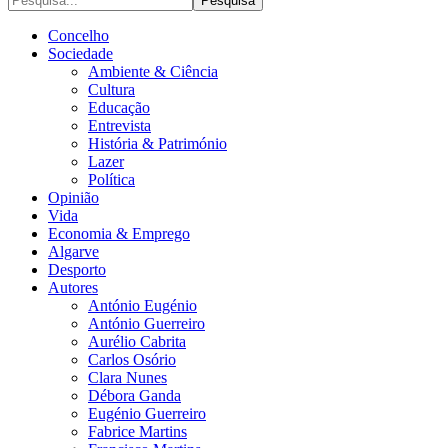
Concelho
Sociedade
Ambiente & Ciência
Cultura
Educação
Entrevista
História & Património
Lazer
Política
Opinião
Vida
Economia & Emprego
Algarve
Desporto
Autores
António Eugénio
António Guerreiro
Aurélio Cabrita
Carlos Osório
Clara Nunes
Débora Ganda
Eugénio Guerreiro
Fabrice Martins