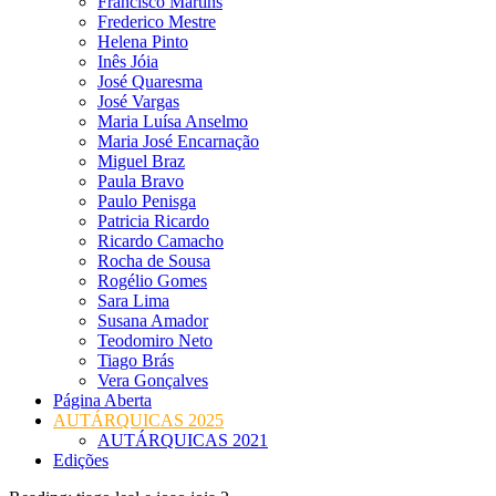
Francisco Martins
Frederico Mestre
Helena Pinto
Inês Jóia
José Quaresma
José Vargas
Maria Luísa Anselmo
Maria José Encarnação
Miguel Braz
Paula Bravo
Paulo Penisga
Patricia Ricardo
Ricardo Camacho
Rocha de Sousa
Rogélio Gomes
Sara Lima
Susana Amador
Teodomiro Neto
Tiago Brás
Vera Gonçalves
Página Aberta
AUTÁRQUICAS 2025
AUTÁRQUICAS 2021
Edições