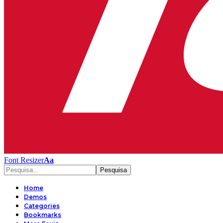
Font Resizer
Aa
Home
Demos
Categories
Bookmarks